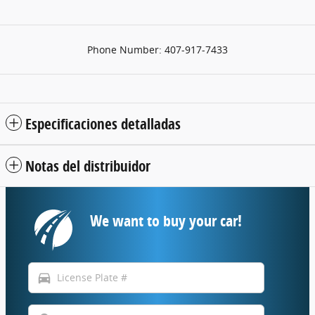
Phone Number:
407-917-7433
Especificaciones detalladas
Notas del distribuidor
We want to buy your car!
directions_car