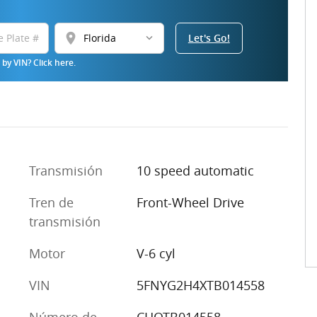
location_on
Let's Go!
by VIN? Click here.
Transmisión
10 speed automatic
Tren de
Front-Wheel Drive
transmisión
Motor
V-6 cyl
VIN
5FNYG2H4XTB014558
Número de
CHOTB014558