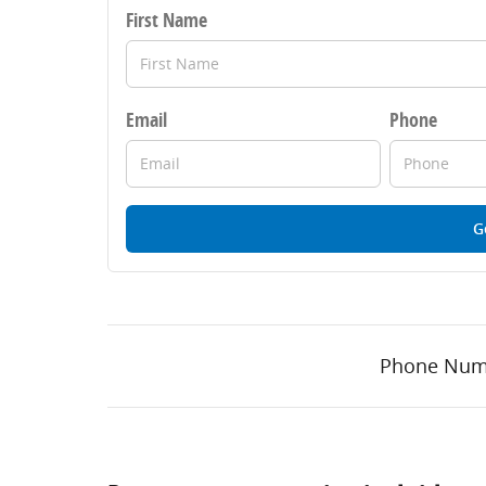
First Name
Email
Phone
G
Phone Num