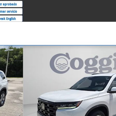
er aprobado
mar servicio
eak English