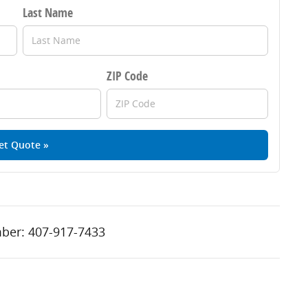
Last Name
ZIP Code
et Quote »
ber:
407-917-7433