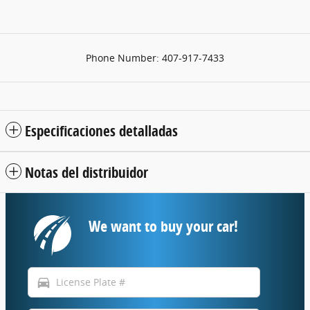
Phone Number:
407-917-7433
Especificaciones detalladas
Notas del distribuidor
We want to buy your car!
directions_car