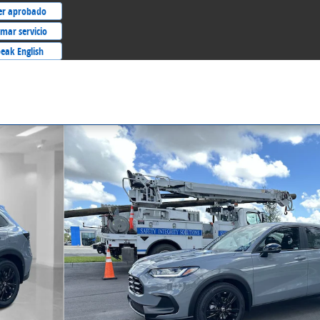
er aprobado
mar servicio
eak English