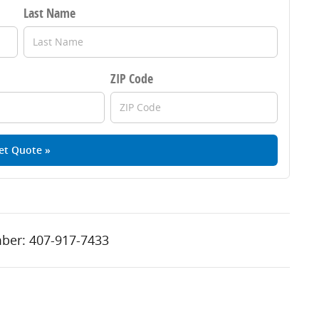
Last Name
ZIP Code
et Quote »
ber:
407-917-7433