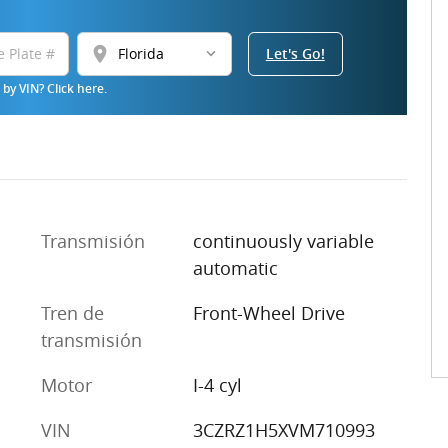
location_on
Let's Go!
by VIN? Click here.
Transmisión
continuously variable
automatic
Tren de
Front-Wheel Drive
transmisión
Motor
I-4 cyl
VIN
3CZRZ1H5XVM710993