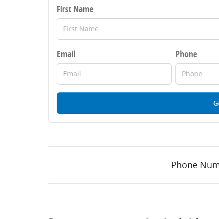
First Name
Email
Phone
G
Phone Num