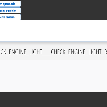
er aprobado
mar servicio
eak English
CK_ENGINE_LIGHT___CHECK_ENGINE_LIGHT_R