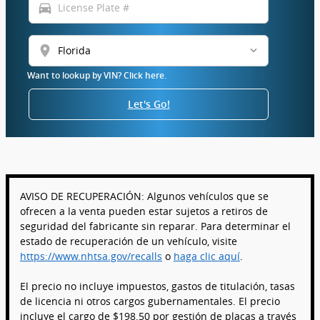
directions_car
location_on
Want to lookup by VIN? Click here.
Let's Go!
AVISO DE RECUPERACIÓN: Algunos vehículos que se
ofrecen a la venta pueden estar sujetos a retiros de
seguridad del fabricante sin reparar. Para determinar el
estado de recuperación de un vehículo, visite
https://www.nhtsa.gov/recalls
o
haga clic aquí
.
El precio no incluye impuestos, gastos de titulación, tasas
de licencia ni otros cargos gubernamentales. El precio
incluye el cargo de $198.50 por gestión de placas a través